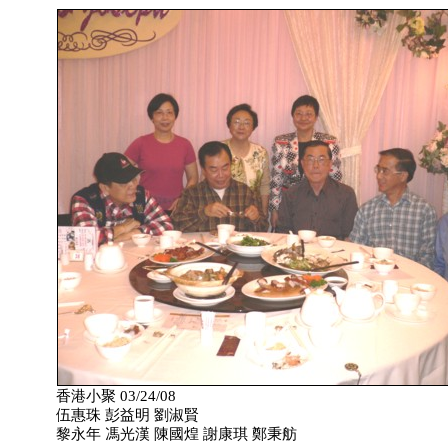
香港小聚 03/24/08
伍惠珠 彭益明 劉淑賢
黎永年 馮光漢 陳國煌 謝康琪 鄭秉舫