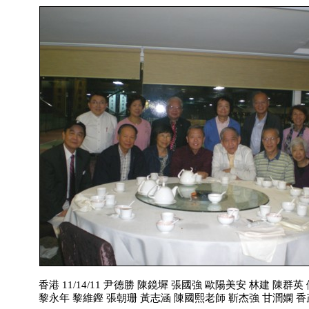
香港 11/14/11 尹德勝 陳鏡墀 張國強 歐陽美安 林建 陳群英
黎永年 黎維鏗 張朝珊 黃志涵 陳國熙老師 靳杰強 甘潤嫻 