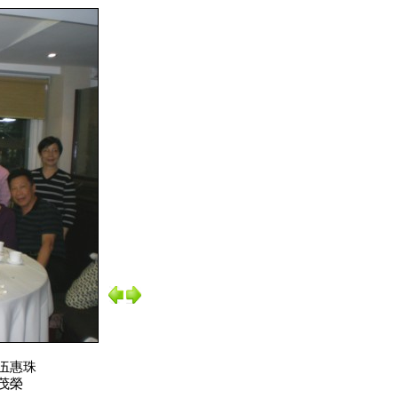
 伍惠珠
香茂榮