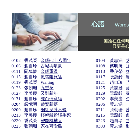
心語
Words
無論在任何
只要是
0102 香茂榮
金網62十八周年
0104 黃志涵
0106 趙自珍
古城與噴泉
0108 蔡明沅
0111 阮藹齡
金網重溫
0113 香茂榮
0115 趙自珍
風雪阻旅途
0117 阮藹齡
0119 香茂榮
Waiting
0121 趙自珍
0123 張朝珊
九重葛
0125 黃志涵
0127 李美慶
又到新年
0129 阮藹齡
0131 趙自珍
純白情意結
0202 李美慶
0204 嚴憶明
恭賀新禧
0206 黃志涵
0209 趙自珍
網紅良莠不齊
0211 張朝珊
0213 李美慶
輕輕鬆鬆談生死
0215 阮藹齡
0220 香茂榮
智能機械人
0223 趙自珍
0225 張朝珊
家在可愛島
0303 黃志涵