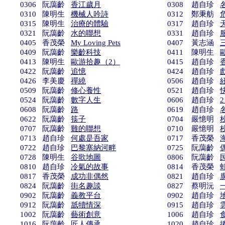
0306 阮藹齡
香江歲月
0308 趙自珍
0310 陳明生
機械人吟詩
0312 鄭秉舫
0315 陳明生
治療的體驗
0317 趙自珍
0321 阮藹齡
水的聯想
0331 趙自珍
0405 香茂榮
My Loving Pets
0407 黃志涵
0409 阮藹齡
樂齡科技
0411 陳明生
0413 陳明生
歐游拾趣（2）
0415 趙自珍
0422 阮藹齡
追憶
0424 趙自珍
0426 李美慶
禪繞
0506 趙自珍
0509 阮藹齡
修心養性
0521 趙自珍
0524 阮藹齡
數字人生
0606 趙自珍
0608 阮藹齡
路
0619 趙自珍
0622 阮藹齡
筷子
0704 嚴憶明
0707 阮藹齡
雞的聯想
0710 嚴憶明
0713 趙自珍
何處是吾家
0717 香茂榮
0722 趙自珍
巴黎塞納河畔
0725 阮藹齡
0728 陳明生
谷歌地圖
0806 阮藹齡
0810 趙自珍
冷氣的故事
0814 香茂榮
0817 香茂榮
成功非偶然
0821 趙自珍
0824 阮藹齡
街名趣談
0827 蔡明沅
0902 阮藹齡
義教平台
0902 趙自珍
0912 阮藹齡
舐犢情深
0915 趙自珍
1002 阮藹齡
藝術創意
1006 趙自珍
1016 阮藹齡
匠人傳承
1020 趙自珍